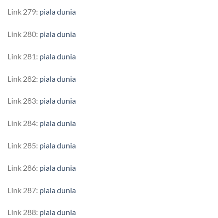
Link 279:
piala dunia
Link 280:
piala dunia
Link 281:
piala dunia
Link 282:
piala dunia
Link 283:
piala dunia
Link 284:
piala dunia
Link 285:
piala dunia
Link 286:
piala dunia
Link 287:
piala dunia
Link 288:
piala dunia