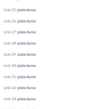
Link 25:
piala dunia
Link 26:
piala dunia
Link 27:
piala dunia
Link 28:
piala dunia
Link 29:
piala dunia
Link 30:
piala dunia
Link 31:
piala dunia
Link 32:
piala dunia
Link 33:
piala dunia