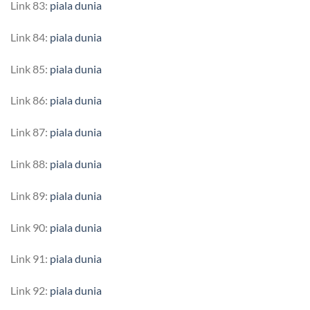
Link 83:
piala dunia
Link 84:
piala dunia
Link 85:
piala dunia
Link 86:
piala dunia
Link 87:
piala dunia
Link 88:
piala dunia
Link 89:
piala dunia
Link 90:
piala dunia
Link 91:
piala dunia
Link 92:
piala dunia