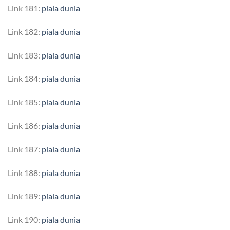
Link 181:
piala dunia
Link 182:
piala dunia
Link 183:
piala dunia
Link 184:
piala dunia
Link 185:
piala dunia
Link 186:
piala dunia
Link 187:
piala dunia
Link 188:
piala dunia
Link 189:
piala dunia
Link 190:
piala dunia