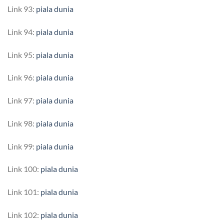
Link 93:
piala dunia
Link 94:
piala dunia
Link 95:
piala dunia
Link 96:
piala dunia
Link 97:
piala dunia
Link 98:
piala dunia
Link 99:
piala dunia
Link 100:
piala dunia
Link 101:
piala dunia
Link 102:
piala dunia