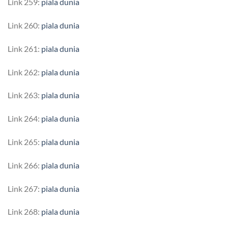
Link 259:
piala dunia
Link 260:
piala dunia
Link 261:
piala dunia
Link 262:
piala dunia
Link 263:
piala dunia
Link 264:
piala dunia
Link 265:
piala dunia
Link 266:
piala dunia
Link 267:
piala dunia
Link 268:
piala dunia