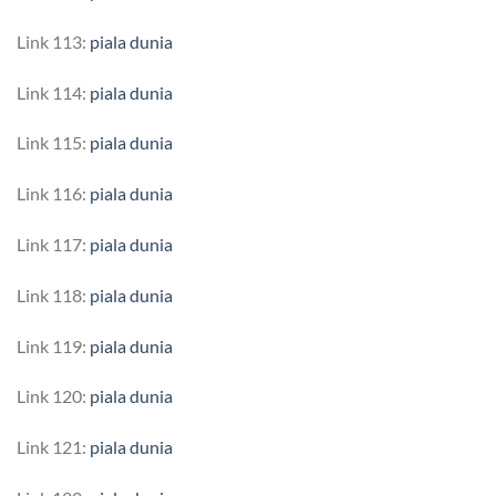
Link 113:
piala dunia
Link 114:
piala dunia
Link 115:
piala dunia
Link 116:
piala dunia
Link 117:
piala dunia
Link 118:
piala dunia
Link 119:
piala dunia
Link 120:
piala dunia
Link 121:
piala dunia