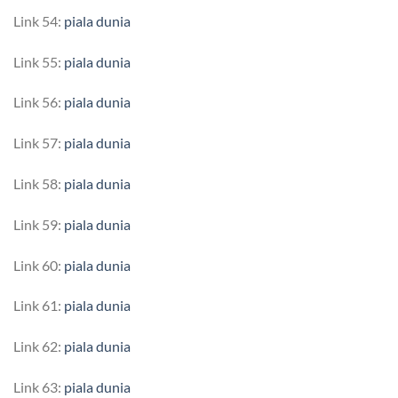
Link 54:
piala dunia
Link 55:
piala dunia
Link 56:
piala dunia
Link 57:
piala dunia
Link 58:
piala dunia
Link 59:
piala dunia
Link 60:
piala dunia
Link 61:
piala dunia
Link 62:
piala dunia
Link 63:
piala dunia