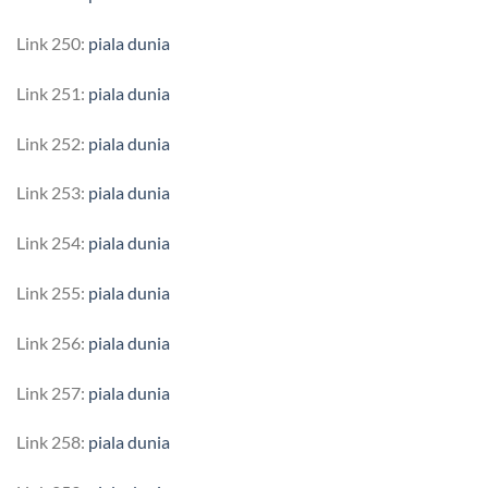
Link 250:
piala dunia
Link 251:
piala dunia
Link 252:
piala dunia
Link 253:
piala dunia
Link 254:
piala dunia
Link 255:
piala dunia
Link 256:
piala dunia
Link 257:
piala dunia
Link 258:
piala dunia