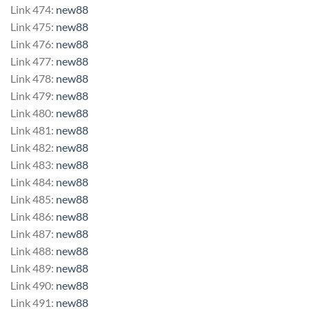
Link 474:
new88
Link 475:
new88
Link 476:
new88
Link 477:
new88
Link 478:
new88
Link 479:
new88
Link 480:
new88
Link 481:
new88
Link 482:
new88
Link 483:
new88
Link 484:
new88
Link 485:
new88
Link 486:
new88
Link 487:
new88
Link 488:
new88
Link 489:
new88
Link 490:
new88
Link 491:
new88