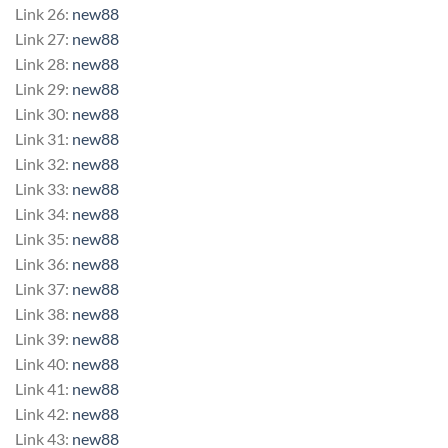
Link 26:
new88
Link 27:
new88
Link 28:
new88
Link 29:
new88
Link 30:
new88
Link 31:
new88
Link 32:
new88
Link 33:
new88
Link 34:
new88
Link 35:
new88
Link 36:
new88
Link 37:
new88
Link 38:
new88
Link 39:
new88
Link 40:
new88
Link 41:
new88
Link 42:
new88
Link 43:
new88