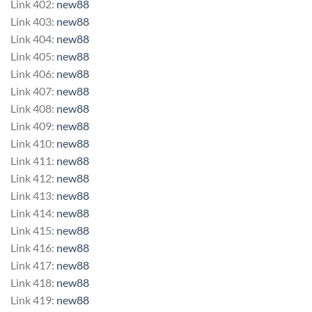
Link 402:
new88
Link 403:
new88
Link 404:
new88
Link 405:
new88
Link 406:
new88
Link 407:
new88
Link 408:
new88
Link 409:
new88
Link 410:
new88
Link 411:
new88
Link 412:
new88
Link 413:
new88
Link 414:
new88
Link 415:
new88
Link 416:
new88
Link 417:
new88
Link 418:
new88
Link 419:
new88