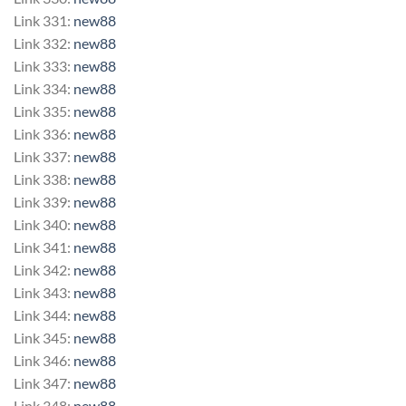
Link 331:
new88
Link 332:
new88
Link 333:
new88
Link 334:
new88
Link 335:
new88
Link 336:
new88
Link 337:
new88
Link 338:
new88
Link 339:
new88
Link 340:
new88
Link 341:
new88
Link 342:
new88
Link 343:
new88
Link 344:
new88
Link 345:
new88
Link 346:
new88
Link 347:
new88
Link 348:
new88