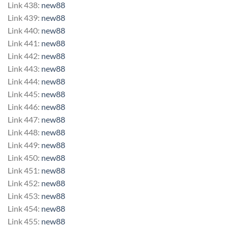
Link 438:
new88
Link 439:
new88
Link 440:
new88
Link 441:
new88
Link 442:
new88
Link 443:
new88
Link 444:
new88
Link 445:
new88
Link 446:
new88
Link 447:
new88
Link 448:
new88
Link 449:
new88
Link 450:
new88
Link 451:
new88
Link 452:
new88
Link 453:
new88
Link 454:
new88
Link 455:
new88