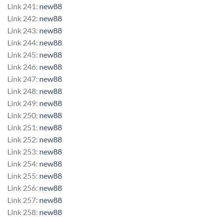
Link 241:
new88
Link 242:
new88
Link 243:
new88
Link 244:
new88
Link 245:
new88
Link 246:
new88
Link 247:
new88
Link 248:
new88
Link 249:
new88
Link 250:
new88
Link 251:
new88
Link 252:
new88
Link 253:
new88
Link 254:
new88
Link 255:
new88
Link 256:
new88
Link 257:
new88
Link 258:
new88