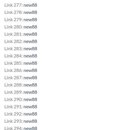
Link 277:
new88
Link 278:
new88
Link 279:
new88
Link 280:
new88
Link 281:
new88
Link 282:
new88
Link 283:
new88
Link 284:
new88
Link 285:
new88
Link 286:
new88
Link 287:
new88
Link 288:
new88
Link 289:
new88
Link 290:
new88
Link 291:
new88
Link 292:
new88
Link 293:
new88
Link 294:
new88