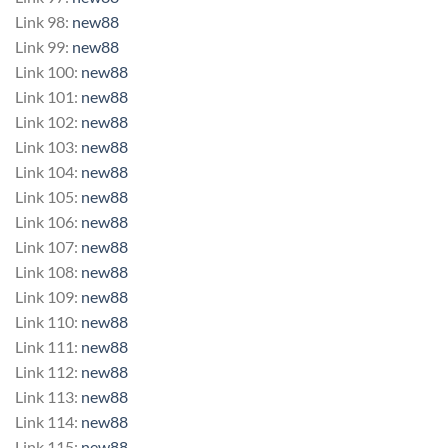
Link 98:
new88
Link 99:
new88
Link 100:
new88
Link 101:
new88
Link 102:
new88
Link 103:
new88
Link 104:
new88
Link 105:
new88
Link 106:
new88
Link 107:
new88
Link 108:
new88
Link 109:
new88
Link 110:
new88
Link 111:
new88
Link 112:
new88
Link 113:
new88
Link 114:
new88
Link 115:
new88