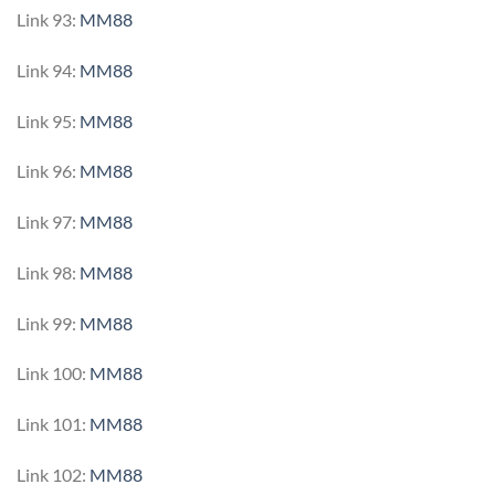
Link 93:
MM88
Link 94:
MM88
Link 95:
MM88
Link 96:
MM88
Link 97:
MM88
Link 98:
MM88
Link 99:
MM88
Link 100:
MM88
Link 101:
MM88
Link 102:
MM88