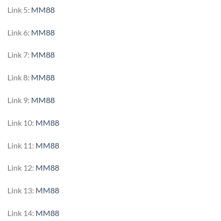
Link 5:
MM88
Link 6:
MM88
Link 7:
MM88
Link 8:
MM88
Link 9:
MM88
Link 10:
MM88
Link 11:
MM88
Link 12:
MM88
Link 13:
MM88
Link 14:
MM88