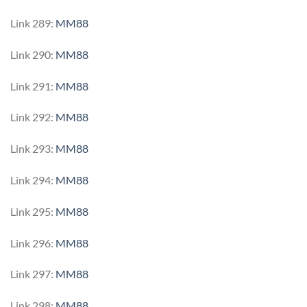
Link 289:
MM88
Link 290:
MM88
Link 291:
MM88
Link 292:
MM88
Link 293:
MM88
Link 294:
MM88
Link 295:
MM88
Link 296:
MM88
Link 297:
MM88
Link 298:
MM88