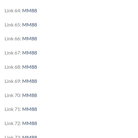
Link 64:
MM88
Link 65:
MM88
Link 66:
MM88
Link 67:
MM88
Link 68:
MM88
Link 69:
MM88
Link 70:
MM88
Link 71:
MM88
Link 72:
MM88
Link 73:
MM88