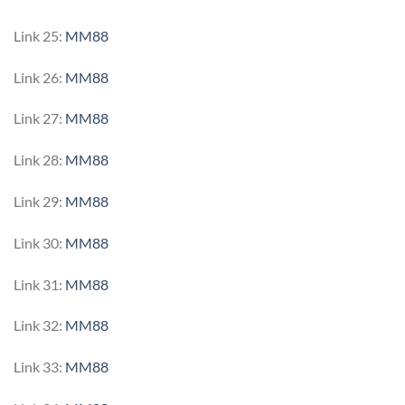
Link 25:
MM88
Link 26:
MM88
Link 27:
MM88
Link 28:
MM88
Link 29:
MM88
Link 30:
MM88
Link 31:
MM88
Link 32:
MM88
Link 33:
MM88