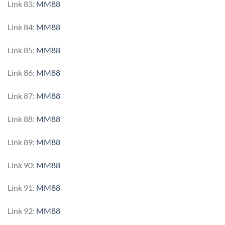
Link 83:
MM88
Link 84:
MM88
Link 85:
MM88
Link 86:
MM88
Link 87:
MM88
Link 88:
MM88
Link 89:
MM88
Link 90:
MM88
Link 91:
MM88
Link 92:
MM88