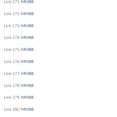
Link 171:
MM88
Link 172:
MM88
Link 173:
MM88
Link 174:
MM88
Link 175:
MM88
Link 176:
MM88
Link 177:
MM88
Link 178:
MM88
Link 179:
MM88
Link 180:
MM88