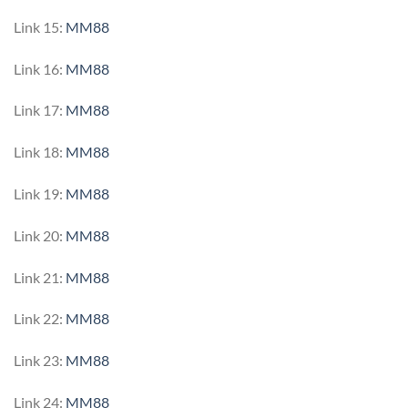
Link 15:
MM88
Link 16:
MM88
Link 17:
MM88
Link 18:
MM88
Link 19:
MM88
Link 20:
MM88
Link 21:
MM88
Link 22:
MM88
Link 23:
MM88
Link 24:
MM88