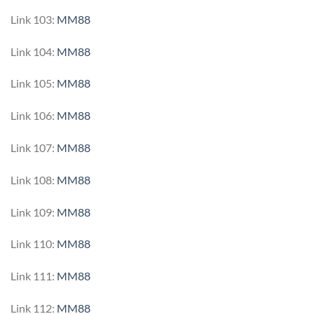
Link 103:
MM88
Link 104:
MM88
Link 105:
MM88
Link 106:
MM88
Link 107:
MM88
Link 108:
MM88
Link 109:
MM88
Link 110:
MM88
Link 111:
MM88
Link 112:
MM88