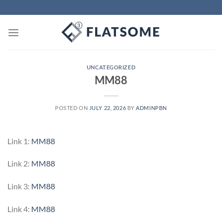
Skip
to
content
UNCATEGORIZED
MM88
POSTED ON
JULY 22, 2026
BY
ADMINPBN
Link 1:
MM88
Link 2:
MM88
Link 3:
MM88
Link 4:
MM88