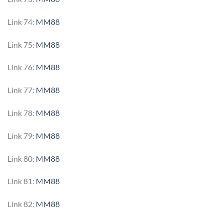
Link 74:
MM88
Link 75:
MM88
Link 76:
MM88
Link 77:
MM88
Link 78:
MM88
Link 79:
MM88
Link 80:
MM88
Link 81:
MM88
Link 82:
MM88