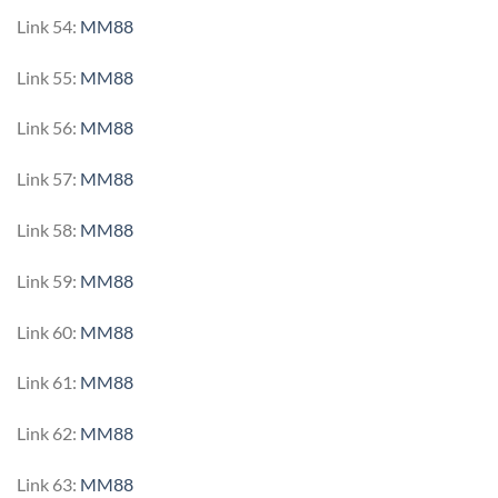
Link 54:
MM88
Link 55:
MM88
Link 56:
MM88
Link 57:
MM88
Link 58:
MM88
Link 59:
MM88
Link 60:
MM88
Link 61:
MM88
Link 62:
MM88
Link 63:
MM88