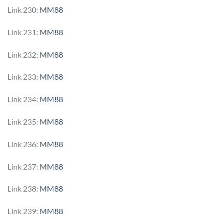
Link 230:
MM88
Link 231:
MM88
Link 232:
MM88
Link 233:
MM88
Link 234:
MM88
Link 235:
MM88
Link 236:
MM88
Link 237:
MM88
Link 238:
MM88
Link 239:
MM88