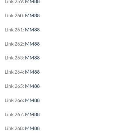
Link 259:
MM88
Link 260:
MM88
Link 261:
MM88
Link 262:
MM88
Link 263:
MM88
Link 264:
MM88
Link 265:
MM88
Link 266:
MM88
Link 267:
MM88
Link 268:
MM88