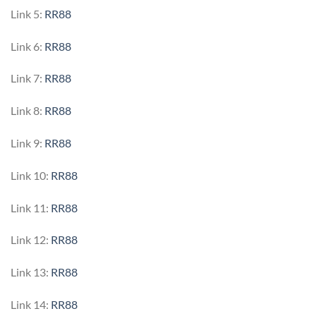
Link 5:
RR88
Link 6:
RR88
Link 7:
RR88
Link 8:
RR88
Link 9:
RR88
Link 10:
RR88
Link 11:
RR88
Link 12:
RR88
Link 13:
RR88
Link 14:
RR88