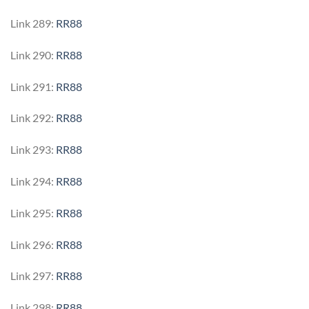
Link 289:
RR88
Link 290:
RR88
Link 291:
RR88
Link 292:
RR88
Link 293:
RR88
Link 294:
RR88
Link 295:
RR88
Link 296:
RR88
Link 297:
RR88
Link 298:
RR88