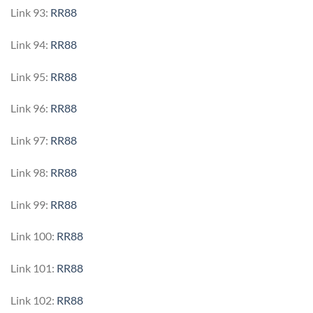
Link 93:
RR88
Link 94:
RR88
Link 95:
RR88
Link 96:
RR88
Link 97:
RR88
Link 98:
RR88
Link 99:
RR88
Link 100:
RR88
Link 101:
RR88
Link 102:
RR88