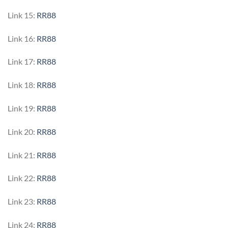
Link 15:
RR88
Link 16:
RR88
Link 17:
RR88
Link 18:
RR88
Link 19:
RR88
Link 20:
RR88
Link 21:
RR88
Link 22:
RR88
Link 23:
RR88
Link 24:
RR88