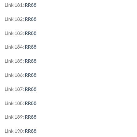
Link 181:
RR88
Link 182:
RR88
Link 183:
RR88
Link 184:
RR88
Link 185:
RR88
Link 186:
RR88
Link 187:
RR88
Link 188:
RR88
Link 189:
RR88
Link 190:
RR88