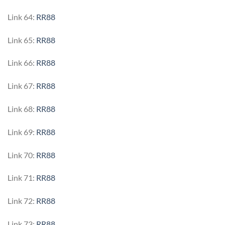
Link 64:
RR88
Link 65:
RR88
Link 66:
RR88
Link 67:
RR88
Link 68:
RR88
Link 69:
RR88
Link 70:
RR88
Link 71:
RR88
Link 72:
RR88
Link 73:
RR88