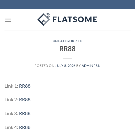
Skip
to
content
UNCATEGORIZED
RR88
POSTED ON
JULY 8, 2026
BY
ADMINPBN
Link 1:
RR88
Link 2:
RR88
Link 3:
RR88
Link 4:
RR88