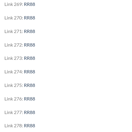
Link 269:
RR88
Link 270:
RR88
Link 271:
RR88
Link 272:
RR88
Link 273:
RR88
Link 274:
RR88
Link 275:
RR88
Link 276:
RR88
Link 277:
RR88
Link 278:
RR88